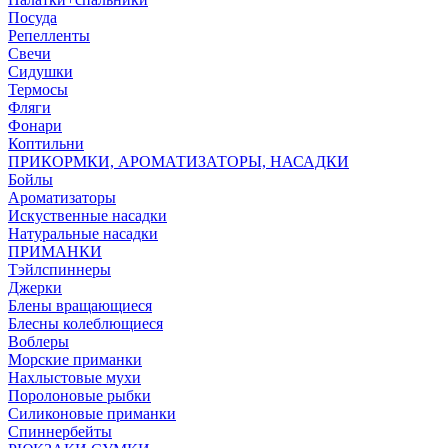
Посуда
Репелленты
Свечи
Сидушки
Термосы
Фляги
Фонари
Коптильни
ПРИКОРМКИ, АРОМАТИЗАТОРЫ, НАСАДКИ
Бойлы
Ароматизаторы
Искуственные насадки
Натуральные насадки
ПРИМАНКИ
Тэйлспиннеры
Джерки
Блены вращающиеся
Блесны колеблющиеся
Воблеры
Морские приманки
Нахлыстовые мухи
Поролоновые рыбки
Силиконовые приманки
Спиннербейты