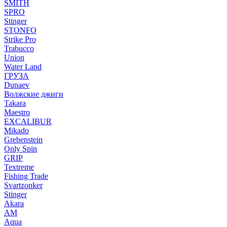
SMITH
SPRO
Stinger
STONFO
Strike Pro
Trabucco
Union
Water Land
ГРУЗА
Dunaev
Волжские джиги
Takara
Maestro
EXCALIBUR
Mikado
Grebenstein
Only Spin
GRIP
Textreme
Fishing Trade
Svartzonker
Stinger
Akara
AM
Aqua