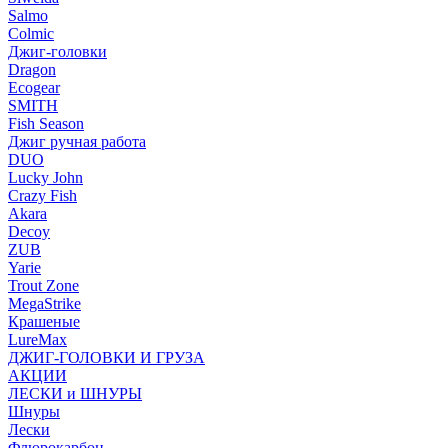
Salmo
Colmic
Джиг-головки
Dragon
Ecogear
SMITH
Fish Season
Джиг ручная работа
DUO
Lucky John
Crazy Fish
Akara
Decoy
ZUB
Yarie
Trout Zone
MegaStrike
Крашеные
LureMax
ДЖИГ-ГОЛОВКИ И ГРУЗА
АКЦИИ
ЛЕСКИ и ШНУРЫ
Шнуры
Лески
Флюрокарбон