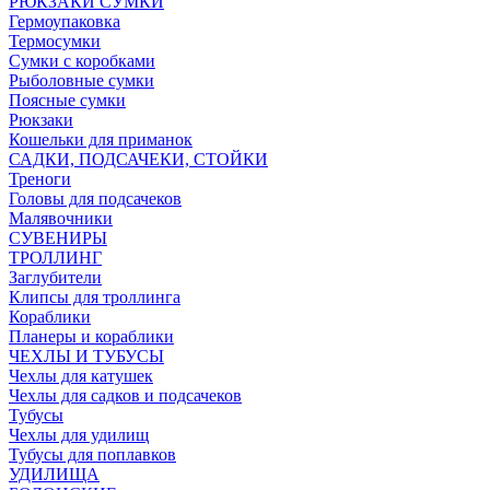
РЮКЗАКИ СУМКИ
Гермоупаковка
Термосумки
Сумки с коробками
Рыболовные сумки
Поясные сумки
Рюкзаки
Кошельки для приманок
САДКИ, ПОДСАЧЕКИ, СТОЙКИ
Треноги
Головы для подсачеков
Малявочники
СУВЕНИРЫ
ТРОЛЛИНГ
Заглубители
Клипсы для троллинга
Кораблики
Планеры и кораблики
ЧЕХЛЫ И ТУБУСЫ
Чехлы для катушек
Чехлы для садков и подсачеков
Тубусы
Чехлы для удилищ
Тубусы для поплавков
УДИЛИЩА