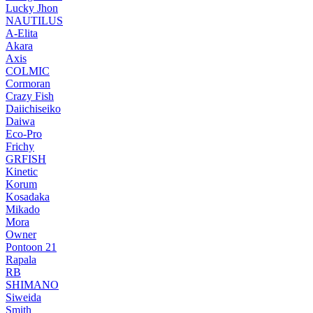
Lucky Jhon
NAUTILUS
A-Elita
Akara
Axis
COLMIC
Cormoran
Crazy Fish
Daiichiseiko
Daiwa
Eco-Pro
Frichy
GRFISH
Kinetic
Korum
Kosadaka
Mikado
Mora
Owner
Pontoon 21
Rapala
RB
SHIMANO
Siweida
Smith