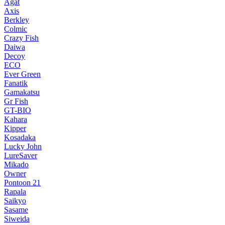
Agat
Axis
Berkley
Colmic
Crazy Fish
Daiwa
Decoy
ECO
Ever Green
Fanatik
Gamakatsu
Gr Fish
GT-BIO
Kahara
Kipper
Kosadaka
Lucky John
LureSaver
Mikado
Owner
Pontoon 21
Rapala
Saikyo
Sasame
Siweida