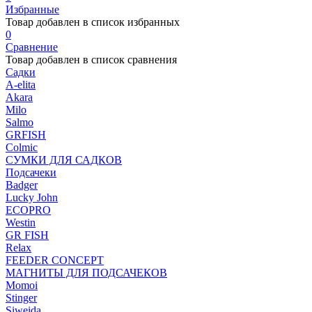
Избранные
Товар добавлен в список избранных
0
Сравнение
Товар добавлен в список сравнения
Садки
A-elita
Akara
Milo
Salmo
GRFISH
Colmic
СУМКИ ДЛЯ САДКОВ
Подсачеки
Badger
Lucky John
ECOPRO
Westin
GR FISH
Relax
FEEDER CONCEPT
МАГНИТЫ ДЛЯ ПОДСАЧЕКОВ
Momoi
Stinger
Siweida