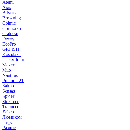
Atemi
Axis
Briscola
Browning
Colmic
Cormoran
Cralusso
Decoy
EcoPro
GRFISH
Kosadaka
Lucky John
Maver
Milo
Nautilus
Pontoon 21
Salmo
Sensas
Spider
Streamer
Trabucco
Zebco
Люмиком
Пирс
Разное